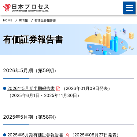
事業案内
HOME
IR情報
有価証券報告書
会社情報
有価証券報告書
IR情報
連結業績ハイライト
決算短信
2026年5月期（第59期）
有価証券報告書
2026年5月期半期報告書
（2026年01月09日発表）
株主通信
（2025年6月1日～2025年11月30日）
説明会資料
株主総会資料
2025年5月期（第58期）
中期経営計画
2025年5月期有価証券報告書
（2025年08月27日発表）