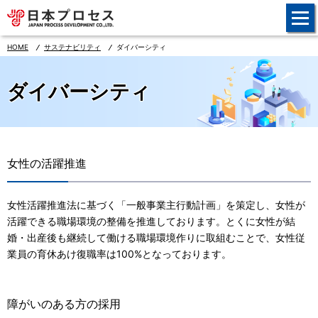
事業案内
HOME
サステナビリティ
ダイバーシティ
会社情報
ダイバーシティ
IR情報
サステナビリティ
環境
女性の活躍推進
社会
女性活躍推進法に基づく「一般事業主行動計画」を策定し、女性が
ガバナンス
活躍できる職場環境の整備を推進しております。とくに女性が結
婚・出産後も継続して働ける職場環境作りに取組むことで、女性従
環境保全活動
業員の育休あけ復職率は100%となっております。
環境データ
働きやすい環境の整備
障がいのある方の採用